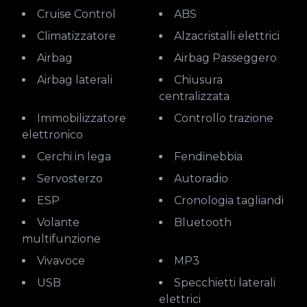
Cruise Control
ABS
Climatizzatore
Alzacristalli elettrici
Airbag
Airbag Passeggero
Airbag laterali
Chiusura
centralizzata
Immobilizzatore
Controllo trazione
elettronico
Cerchi in lega
Fendinebbia
Servosterzo
Autoradio
ESP
Cronologia tagliandi
Volante
Bluetooth
multifunzione
Vivavoce
MP3
USB
Specchietti laterali
elettrici