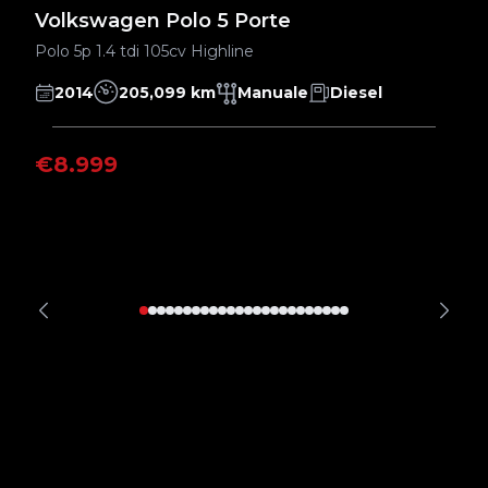
Volkswagen Polo 5 Porte
V
Polo 5p 1.4 tdi 105cv Highline
Go
2014
205,099 km
Manuale
Diesel
€8.999
€