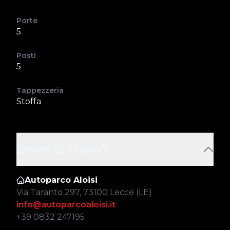
Porte
5
Posti
5
Tappezzeria
Stoffa
Dove si trova?
Autoparco Aloisi
Via Taranto 297, 73100 Lecce (LE)
info@autoparcoaloisi.it
+39 0832 247195