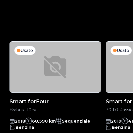
Usato
Usato
Smart forFour
Smart for
Brabus 110cv
70 1.0 Passi
2018
68,590 km
Sequenziale
2019
4
Benzina
Benzina