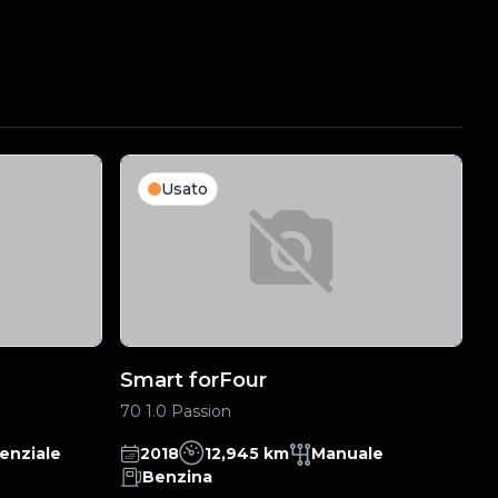
Usato
Smart forFour
R
70 1.0 Passion
Cl
enziale
2018
12,945 km
Manuale
Benzina