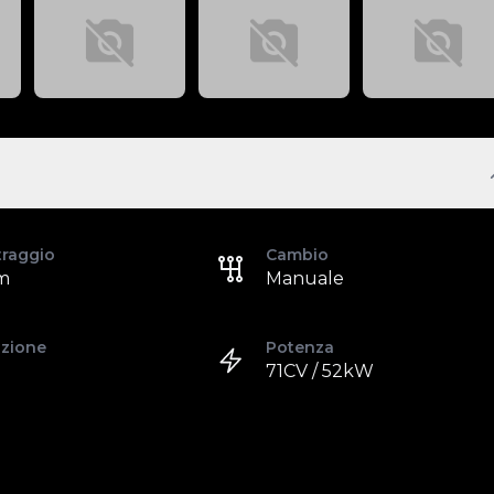
traggio
Cambio
m
Manuale
azione
Potenza
71CV / 52kW