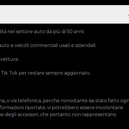
ità nel settore auto da più di 50 anni.

o e veicoli commerciali usati e aziendali.

vetture.

e Tik Tok per restare sempre aggiornato.

, o via telefonica, perche nonostante sia stato fatto ogni
formazioni riportate, vi potrebbero essere involontarie 
ne degli accessori, che pertanto non rappresentano 