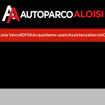
Lista Veicoli
DFSK
Acquistiamo usato
Assistenza
Servizi
C