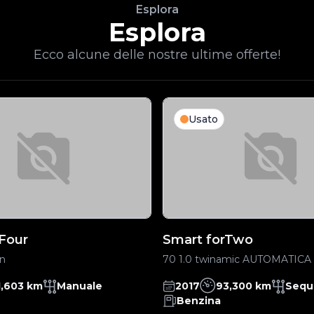
Esplora
Esplora
Ecco alcune delle nostre ultime offerte!
Usato
Four
Smart forTwo
on
70 1.0 twinamic AUTOMATICA
1,603 km
Manuale
2017
93,300 km
Sequ
Benzina