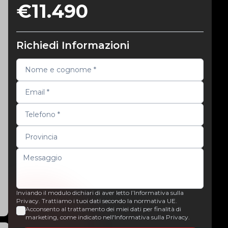
€11.490
Richiedi Informazioni
Inviando il modulo dichiari di aver letto l’Informativa sulla
Privacy. Trattiamo i tuoi dati secondo la normativa UE.
Acconsento al trattamento dei miei dati per finalità di
marketing, come indicato nell'Informativa sulla Privacy.