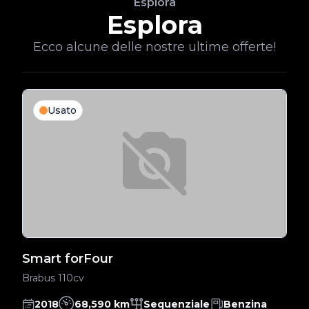
Esplora
Esplora
Ecco alcune delle nostre ultime offerte!
Usato
Smart forFour
S
Brabus 110cv
70
2018
68,590 km
Sequenziale
Benzina