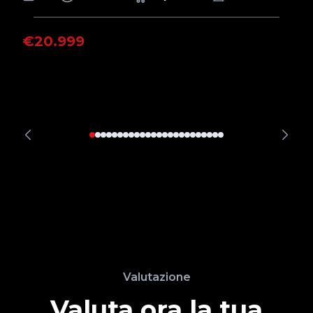
€20.999
€
Valutazione
Valuta ora la tua