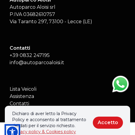
Autoparco Aloisi srl
P.IVA 03682610757
Via Taranto 297, 73100 - Lecce (LE)
Contatti
+39 0832 247195
info@autoparcoaloisi.it
Lista Veicoli
Assistenza
Contatti
Aiuti di Stato
Dichiaro di aver letto la Privacy
Policy e acconsento al trattamento
Accetto
dei dati per il servizio richiesto.
Privacy policy & Cookies policy
Chiama
Informazioni