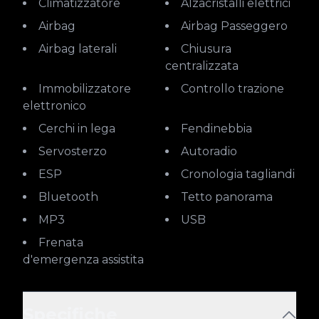
Climatizzatore
Alzacristalli elettrici
Airbag
Airbag Passeggero
Airbag laterali
Chiusura
centralizzata
Immobilizzatore
Controllo trazione
elettronico
Cerchi in lega
Fendinebbia
Servosterzo
Autoradio
ESP
Cronologia tagliandi
Bluetooth
Tetto panorama
MP3
USB
Frenata
d'emergenza assistita
Specifiche