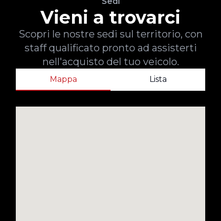
Sedi
Vieni a trovarci
Scopri le nostre sedi sul territorio, con
staff qualificato pronto ad assisterti
nell'acquisto del tuo veicolo.
Mappa
Lista