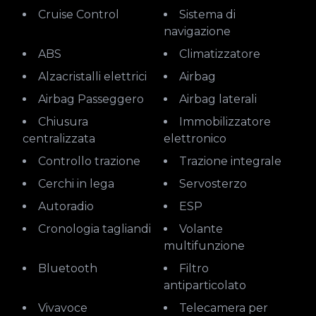
Cruise Control
Sistema di
navigazione
ABS
Climatizzatore
Alzacristalli elettrici
Airbag
Airbag Passeggero
Airbag laterali
Chiusura
Immobilizzatore
centralizzata
elettronico
Controllo trazione
Trazione integrale
Cerchi in lega
Servosterzo
Autoradio
ESP
Cronologia tagliandi
Volante
multifunzione
Bluetooth
Filtro
antiparticolato
Vivavoce
Telecamera per