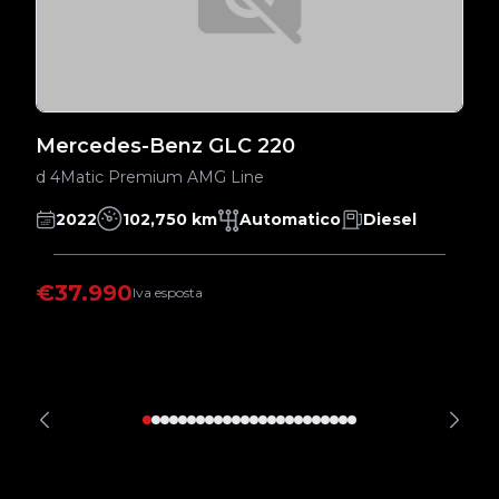
Mercedes-Benz GLC 220
M
d 4Matic Premium AMG Line
d 
2022
102,750 km
Automatico
Diesel
€37.990
€
Iva esposta