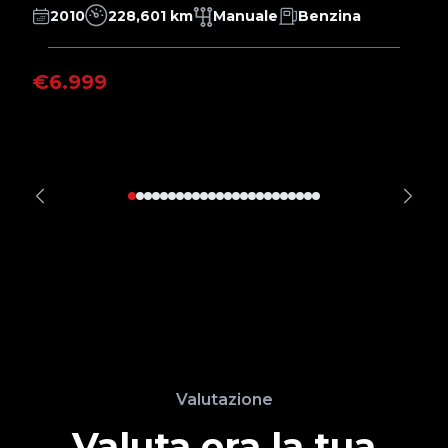
2010
228,601 km
Manuale
Benzina
€6.999
€
Valutazione
Valuta ora la tua