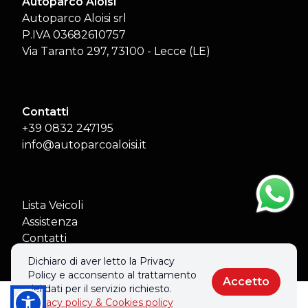
Autoparco Aloisi
Autoparco Aloisi srl
P.IVA 03682610757
Via Taranto 297, 73100 - Lecce (LE)
Contatti
+39 0832 247195
info@autoparcoaloisi.it
Lista Veicoli
Assistenza
Contatti
Aiuti di Stato
Dichiaro di aver letto la Privacy
Policy e acconsento al trattamento
Accetto
dei dati per il servizio richiesto.
Privacy policy & Cookies policy
Chiama
Informazioni