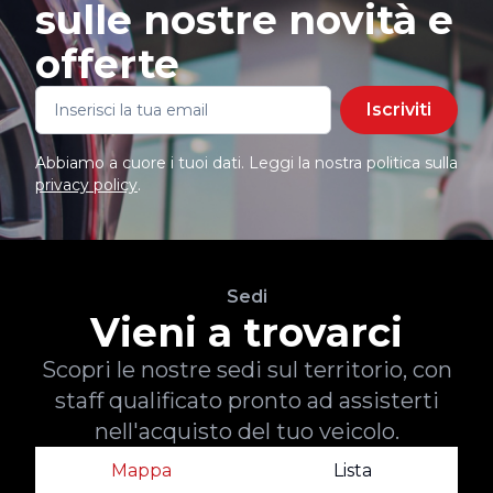
sulle nostre novità e
offerte
Iscriviti
Abbiamo a cuore i tuoi dati. Leggi la nostra politica sulla
privacy policy
.
Sedi
Vieni a trovarci
Scopri le nostre sedi sul territorio, con
staff qualificato pronto ad assisterti
nell'acquisto del tuo veicolo.
Mappa
Lista