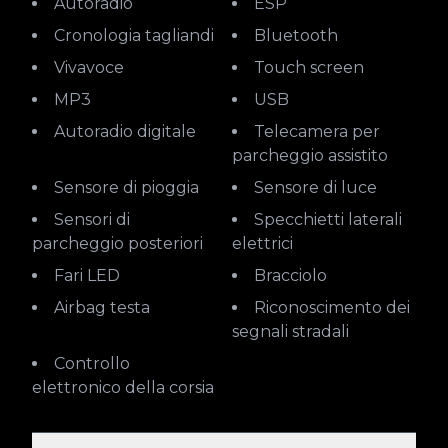
Autoradio
ESP
Cronologia tagliandi
Bluetooth
Vivavoce
Touch screen
MP3
USB
Autoradio digitale
Telecamera per
parcheggio assistito
Sensore di pioggia
Sensore di luce
Sensori di
Specchietti laterali
parcheggio posteriori
elettrici
Fari LED
Bracciolo
Airbag testa
Riconoscimento dei
segnali stradali
Controllo
elettronico della corsia