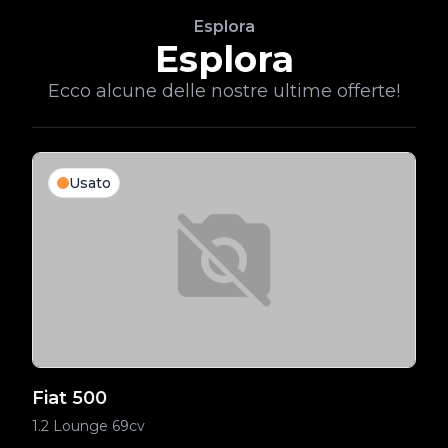
Esplora
Esplora
Ecco alcune delle nostre ultime offerte!
Usato
Fiat 500
F
1.2 Lounge 69cv
1.