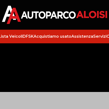
Lista Veicoli
DFSK
Acquistiamo usato
Assistenza
Servizi
C