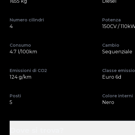
1655 kg
Diesel
Numero cilindri
Potenza
4
150CV / 110k
Consumo
Cambio
4.7 l/100km
Sequenziale
Emissioni di CO2
Classe emissio
124 g/km
Euro 6d
Posti
Colore interni
5
Nero
Dove si trova?