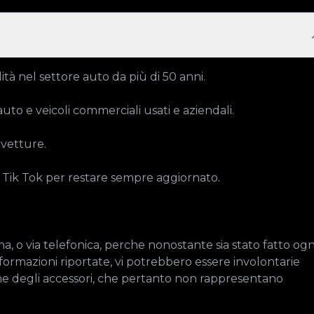
ità nel settore auto da più di 50 anni.

o e veicoli commerciali usati e aziendali.

vetture.

e Tik Tok per restare sempre aggiornato.

, o via telefonica, perche nonostante sia stato fatto ogni
formazioni riportate, vi potrebbero essere involontarie 
ne degli accessori, che pertanto non rappresentano 