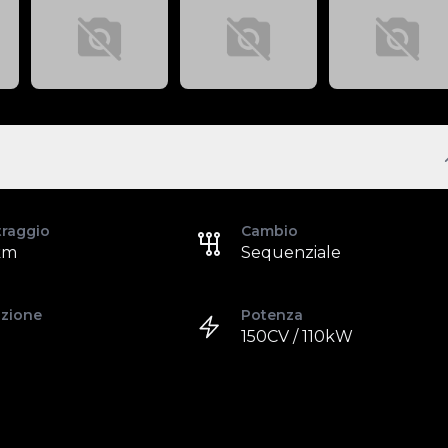
traggio
Cambio
km
Sequenziale
azione
Potenza
150CV / 110kW