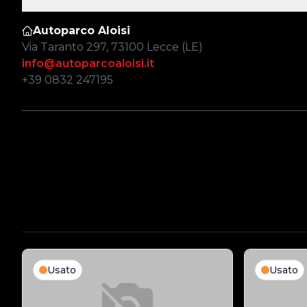
Autoparco Aloisi
Via Taranto 297, 73100 Lecce (LE)
info@autoparcoaloisi.it
+39 0832 247195
Usato
Usato