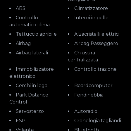
ABS
Climatizzatore
Controllo
Interni in pelle
automatico clima
Tettuccio apribile
Alzacristalli elettrici
Airbag
Airbag Passeggero
Airbag laterali
Chiusura
centralizzata
Immobilizzatore
Controllo trazione
elettronico
Cerchi in lega
Boardcomputer
Park Distance
Fendinebbia
Control
Servosterzo
Autoradio
ESP
Cronologia tagliandi
Volante
Bluetooth