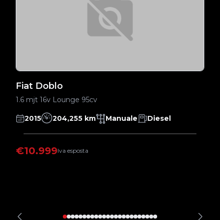
Fiat Doblo
D
1.6 mjt 16v Lounge 95cv
1.
2015
204,255 km
Manuale
Diesel
€10.999
€
Iva esposta