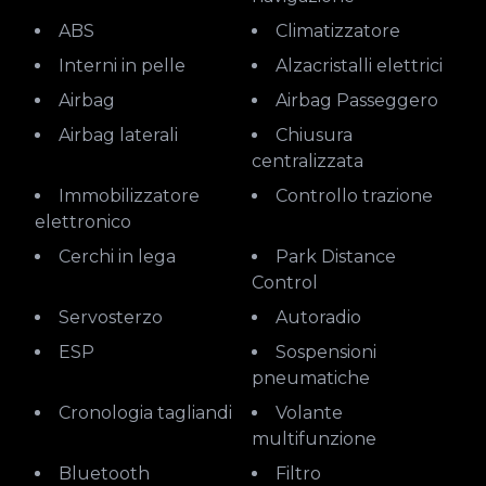
ABS
Climatizzatore
Interni in pelle
Alzacristalli elettrici
Airbag
Airbag Passeggero
Airbag laterali
Chiusura
centralizzata
Immobilizzatore
Controllo trazione
elettronico
Cerchi in lega
Park Distance
Control
Servosterzo
Autoradio
ESP
Sospensioni
pneumatiche
Cronologia tagliandi
Volante
multifunzione
Bluetooth
Filtro