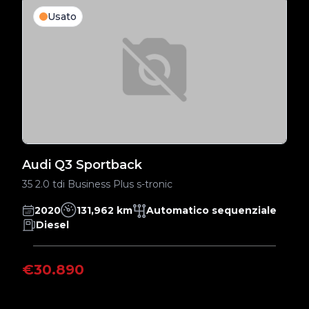
Usato
Audi Q3 Sportback
A
35 2.0 tdi Business Plus s-tronic
35
2020
131,962 km
Automatico sequenziale
Diesel
€30.890
€