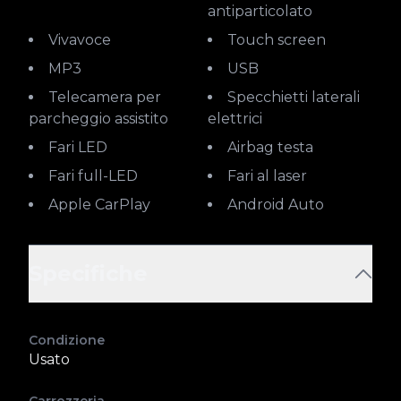
antiparticolato
Vivavoce
Touch screen
MP3
USB
Telecamera per
Specchietti laterali
parcheggio assistito
elettrici
Fari LED
Airbag testa
Fari full-LED
Fari al laser
Apple CarPlay
Android Auto
Specifiche
Condizione
Usato