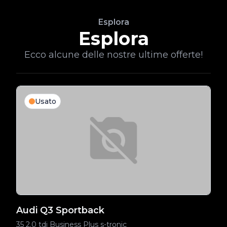
Esplora
Esplora
Ecco alcune delle nostre ultime offerte!
Usato
Audi Q3 Sportback
A
35 2.0 tdi Business Plus s-tronic
35