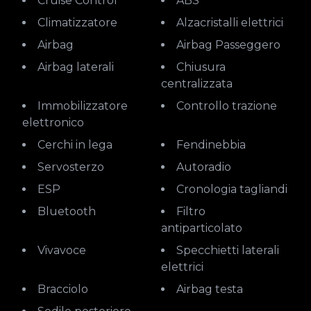
Cruise Control
ABS
Climatizzatore
Alzacristalli elettrici
Airbag
Airbag Passeggero
Airbag laterali
Chiusura
centralizzata
Immobilizzatore
Controllo trazione
elettronico
Cerchi in lega
Fendinebbia
Servosterzo
Autoradio
ESP
Cronologia tagliandi
Bluetooth
Filtro
antiparticolato
Vivavoce
Specchietti laterali
elettrici
Bracciolo
Airbag testa