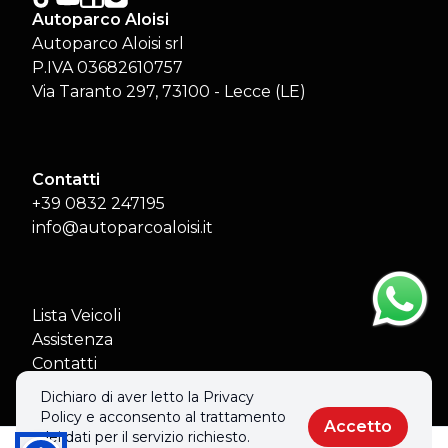
Autoparco Aloisi
Autoparco Aloisi srl
P.IVA 03682610757
Via Taranto 297, 73100 - Lecce (LE)
Contatti
+39 0832 247195
info@autoparcoaloisi.it
Lista Veicoli
Assistenza
Contatti
Aiuti di Stato
Dichiaro di aver letto la Privacy
Policy e acconsento al trattamento
Accetto
dei dati per il servizio richiesto.