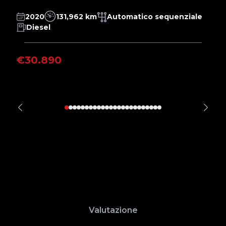
2020
131,962 km
Automatico sequenziale
Diesel
€30.890
€
Valutazione