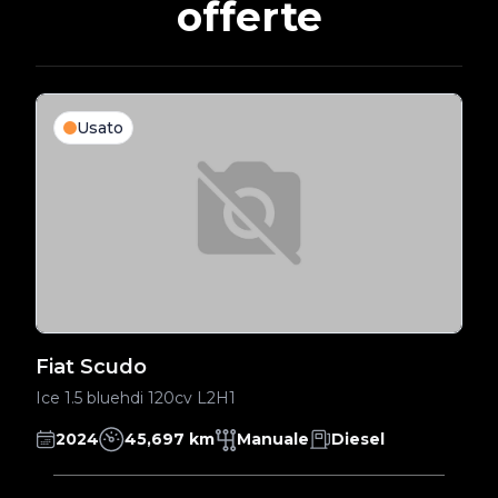
offerte
Usato
Fiat Scudo
F
Ice 1.5 bluehdi 120cv L2H1
1.
2024
45,697 km
Manuale
Diesel