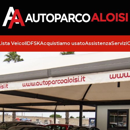
Lista Veicoli
DFSK
Acquistiamo usato
Assistenza
Servizi
C