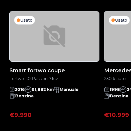
Usato
Usato
Smart fortwo coupe
Mercedes
Fortwo 1.0 Passion 71cv
230 k auto
2016
91,882 km
Manuale
1998
2
Benzina
Benzina
€9.990
€10.999