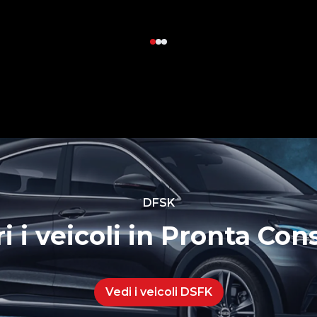
DFSK
i i veicoli in Pronta Co
Vedi i veicoli DSFK