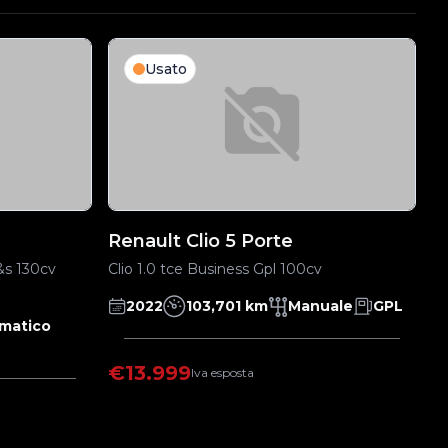
Usato
Renault Clio 5 Porte
F
&s 130cv
Clio 1.0 tce Business Gpl 100cv
Ic
2022
103,701 km
Manuale
GPL
matico
€13.999
Iva esposta
€