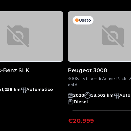
Usato
-Benz SLK
Peugeot 3008
3008 1.5 bluehdi Active Pack s
eat8
41,258 km
Automatico
2020
53,502 km
Auto
Diesel
€20.999